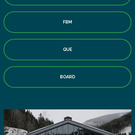
FBM
QUE
BOARD