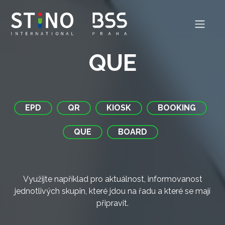
QUE
EPD
QR
KIOSK
BOOKING
QUE
BOARD
Využijte například pro aktuálnost, informovanost
jednotlivých skupin, které jdou na řadu a které se mají
připravit.