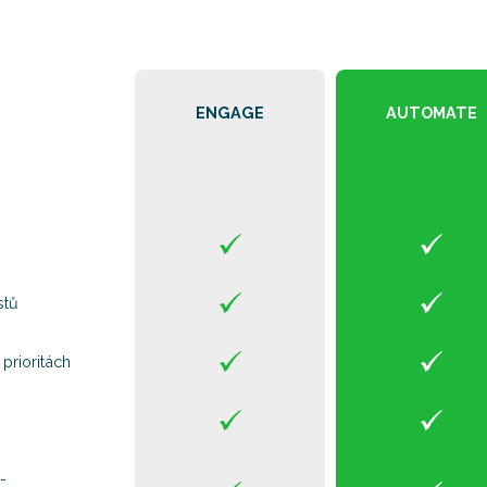
ENGAGE
AUTOMATE
stů
prioritách
-