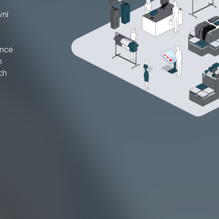
vní
once
m
ch