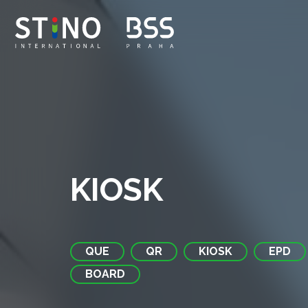
KIOSK
QUE
QR
KIOSK
EPD
BOARD