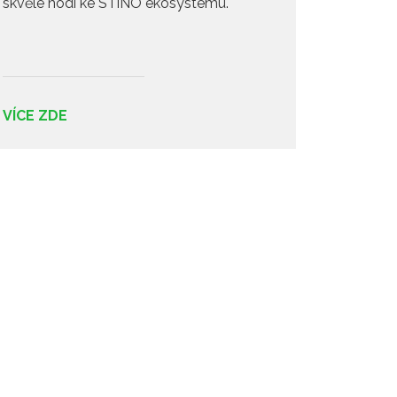
skvěle hodí ke STiNO ekosystému.
VÍCE ZDE